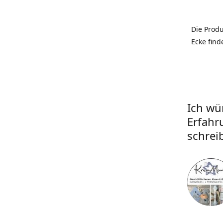
Die Prod
Ecke find
Ich wü
Erfahr
schrei