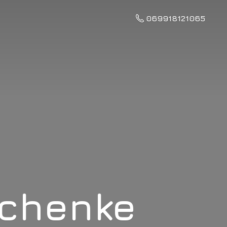
069918121065
schenke