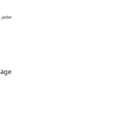
 jeder
läge