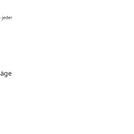
 jeder
läge