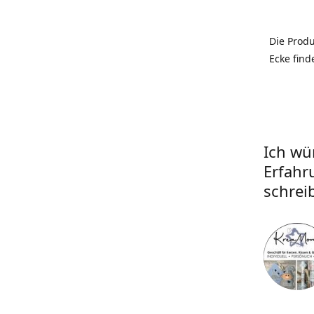
Die Prod
Ecke find
Ich wü
Erfahr
schrei