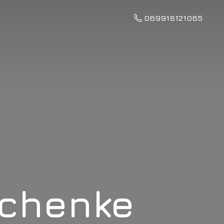
069918121065
schenke