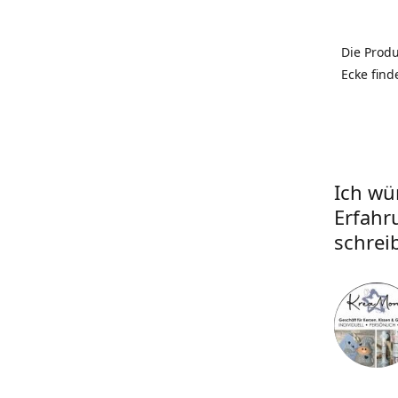
Die Prod
Ecke find
Ich wü
Erfahr
schrei