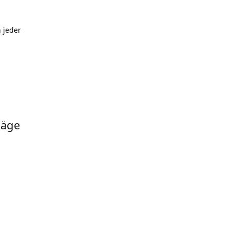
 jeder
läge