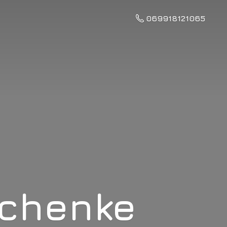
069918121065
schenke