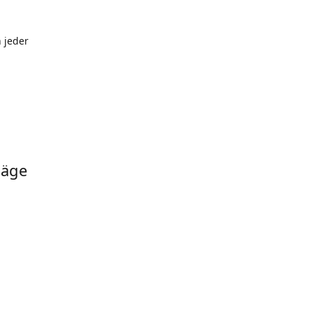
 jeder
läge