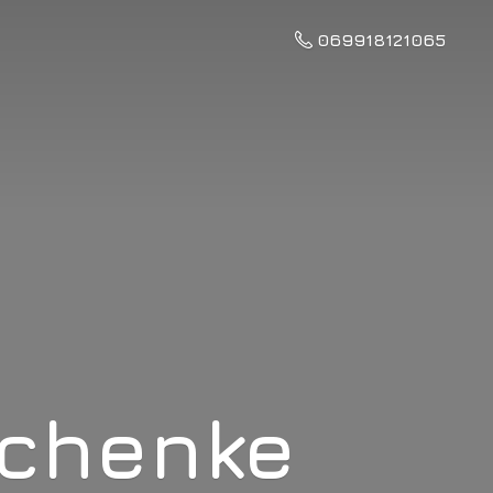
069918121065
schenke