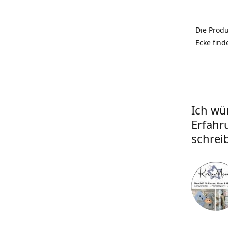
Die Prod
Ecke find
Ich wü
Erfahr
schrei