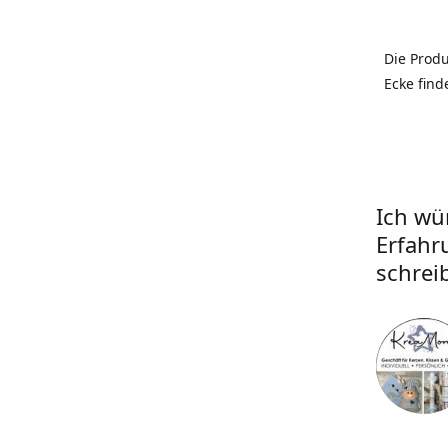
Die Prod
Ecke find
Ich wü
Erfahr
schrei