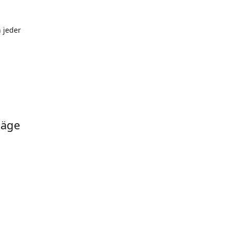
 jeder
läge