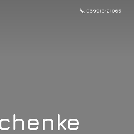
069918121065
schenke