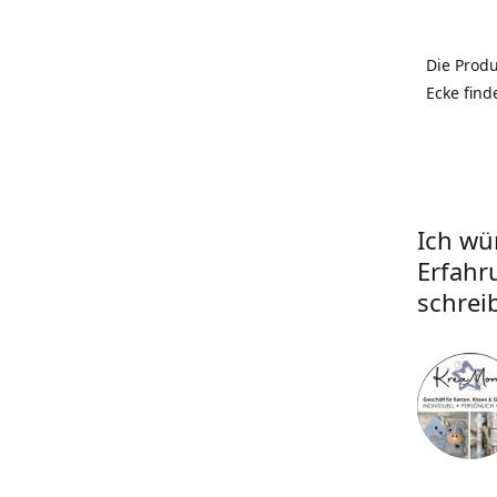
Die Prod
Ecke find
Ich wü
Erfahr
schrei