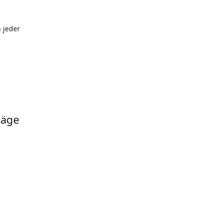
 jeder
läge