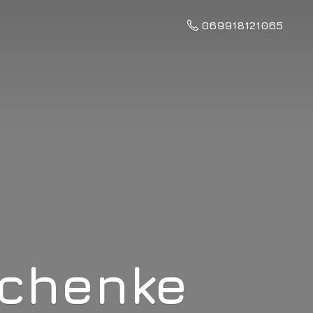
069918121065
schenke