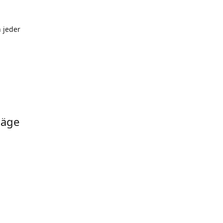
 jeder
läge