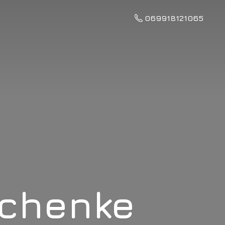
069918121065
schenke