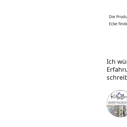
Die Prod
Ecke find
Ich wü
Erfahr
schrei